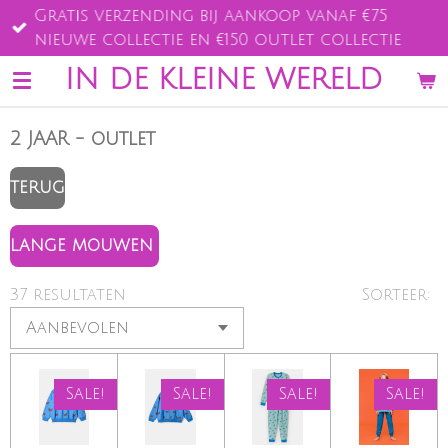
Gratis verzending bij aankoop vanaf €75
Ga
nieuwe collectie en €150 outlet collectie
direct
naar
IN DE KLEINE WERELD
de
hoofdinhoud
2 JAAR - outlet
TERUG
LANGE MOUWEN
37 resultaten
Sorteer:
Sale!
Sale!
Sale!
Sale!