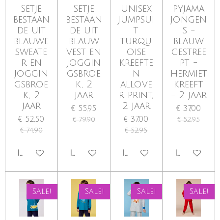
Setje
Setje
Unisex
pyjama
bestaan
bestaan
Jumpsui
jongen
de uit
de uit
t
s -
blauwe
blauw
turqu
blauw
sweate
vest en
oise
gestree
r en
joggin
kreefte
pt -
joggin
gsbroe
n
hermiet
gsbroe
k, 2
allove
kreeft
k, 2
jaar
r print,
- 2 jaar
jaar
2 jaar
€ 55,95
€ 37,00
€ 52,50
€ 37,00
€ 79,90
€ 52,95
€ 74,90
€ 52,95
IN WINKELWAGEN
IN WINKELWAGEN
IN WINKELWAGEN
IN WINKE
Sale!
Sale!
Sale!
Sale!