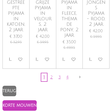
gestree
grijze
pyjama
Jongen
pte
pyjama
in
s
pyjama
in
fleece,
Pyjama
in
velour
thema
- rood,
katoen,
s, 2
de
2 jaar
2 jaar
jaar
pony, 2
€ 42,00
jaar
€ 37,00
€ 42,00
€ 59,95
€ 35,00
€ 52,95
€ 59,95
€ 49,95
IN WINKELWAGEN
IN WINKELWAGEN
IN WINKELWAGEN
IN WINKE
1
2
3
4
TERUG
KORTE MOUWEN