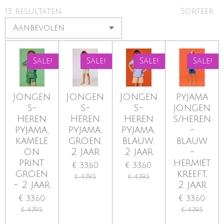
13 resultaten
Sorteer:
Sale!
Sale!
Sale!
Sale!
Jongen
Jongen
Jongen
pyjama
s-
s-
s-
jongen
Heren
Heren
Heren
s/heren
pyjama,
pyjama,
pyjama,
-
kamele
groen,
blauw,
blauw
on
2 jaar
2 jaar
-
print
hermiet
€ 33,60
€ 33,60
groen
kreeft,
€ 47,95
€ 47,95
- 2 jaar
2 jaar
€ 33,60
€ 33,60
€ 47,95
€ 47,95