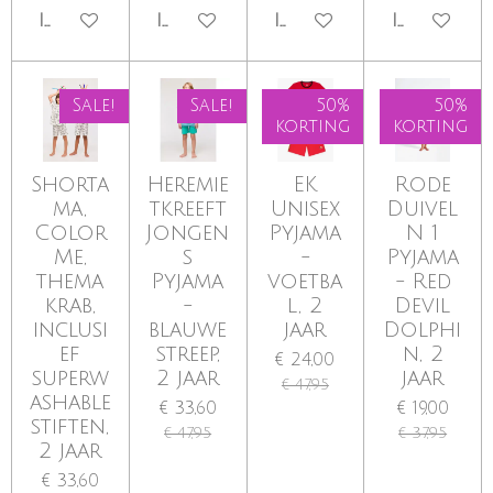
IN WINKELWAGEN
IN WINKELWAGEN
IN WINKELWAGEN
IN WINKE
Sale!
Sale!
50%
50%
korting
korting
Shorta
Heremie
EK
Rode
ma,
tkreeft
Unisex
Duivel
Color
Jongen
Pyjama
N 1
Me,
s
-
Pyjama
thema
Pyjama
voetba
- Red
krab,
-
l, 2
Devil
inclusi
blauwe
jaar
Dolphi
ef
streep,
n, 2
€ 24,00
superw
2 jaar
jaar
€ 47,95
ashable
€ 33,60
€ 19,00
stiften,
€ 47,95
€ 37,95
2 jaar
€ 33,60