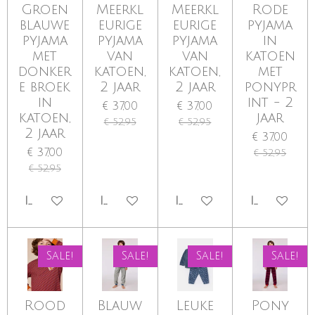
Groen
Meerkl
Meerkl
Rode
blauwe
eurige
eurige
pyjama
pyjama
pyjama
pyjama
in
met
van
van
katoen
donker
katoen,
katoen,
met
e broek
2 jaar
2 jaar
ponypr
in
int - 2
€ 37,00
€ 37,00
katoen,
jaar
€ 52,95
€ 52,95
2 jaar
€ 37,00
€ 37,00
€ 52,95
€ 52,95
IN WINKELWAGEN
IN WINKELWAGEN
IN WINKELWAGEN
IN WINKE
Sale!
Sale!
Sale!
Sale!
Rood
Blauw
Leuke
Pony