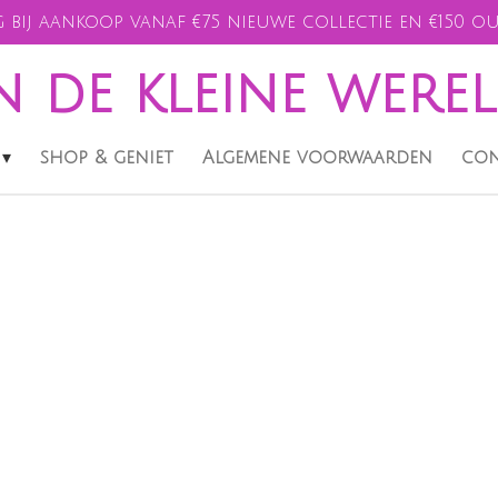
 bij aankoop vanaf €75 nieuwe collectie en €150 ou
n de kleine were
shop & geniet
Algemene voorwaarden
con