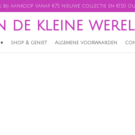
 bij aankoop vanaf €75 nieuwe collectie en €150 ou
n de kleine were
shop & geniet
Algemene voorwaarden
con