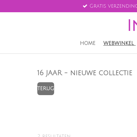
Gratis verzending
Ga
direct
I
naar
de
hoofdinhoud
HOME
WEBWINKEL
16 JAAR - nieuwe collectie
TERUG
2 resultaten