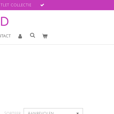
tlet collectie
ld
tact
Sorteer: