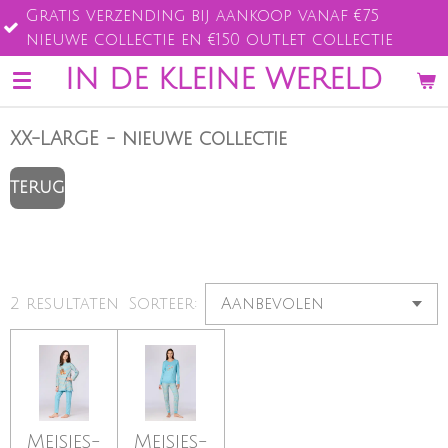
tis verzending bij aankoop vanaf €75
Ga
uwe collectie en €150 outlet collectie
direct
naar
IN DE KLEINE WERELD
de
hoofdinhoud
XX-LARGE - nieuwe collectie
TERUG
2 resultaten
Sorteer:
Meisjes-
Meisjes-