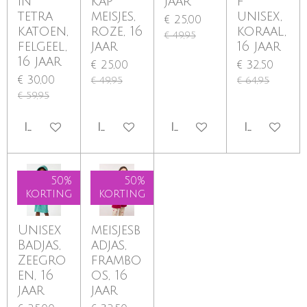
in
kap
jaar
f
tetra
meisjes,
unisex,
€ 25,00
katoen,
roze, 16
koraal,
€ 49,95
felgeel,
jaar
16 jaar
16 jaar
€ 25,00
€ 32,50
€ 30,00
€ 49,95
€ 64,95
€ 59,95
IN WINKELWAGEN
IN WINKELWAGEN
IN WINKELWAGEN
IN WINKE
50%
50%
korting
korting
Unisex
meisjesb
Badjas,
adjas,
Zeegro
frambo
en, 16
os, 16
jaar
jaar