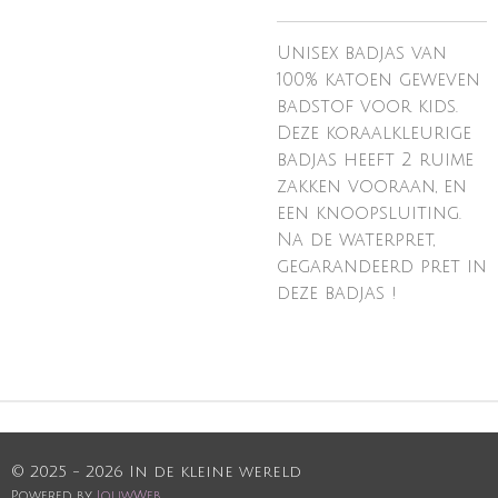
Unisex badjas van
100% katoen geweven
badstof voor kids.
Deze koraalkleurige
badjas heeft 2 ruime
zakken vooraan, en
een knoopsluiting.
Na de waterpret,
gegarandeerd pret in
deze badjas !
© 2025 - 2026 In de kleine wereld
Powered by
JouwWeb