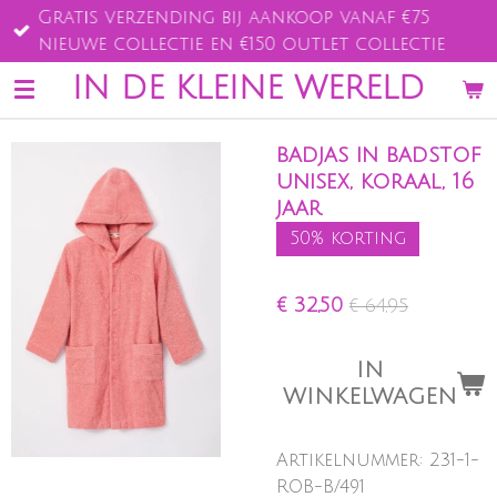
Gratis verzending bij aankoop vanaf €75
Ga
nieuwe collectie en €150 outlet collectie
direct
naar
IN DE KLEINE WERELD
de
hoofdinhoud
badjas in badstof
unisex, koraal, 16
jaar
50% korting
€ 32,50
€ 64,95
IN
WINKELWAGEN
Artikelnummer:
231-1-
ROB-B/491