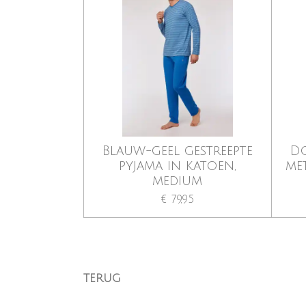
Blauw-geel gestreepte
D
pyjama in katoen,
me
medium
€ 79,95
TERUG