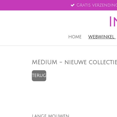
Gratis verzending
Ga
direct
I
naar
de
hoofdinhoud
HOME
WEBWINKEL
MEDIUM - nieuwe collecti
TERUG
LANGE MOUWEN