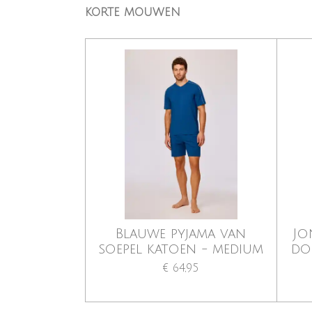
KORTE MOUWEN
Blauwe pyjama van
Jo
soepel katoen - medium
do
€ 64,95