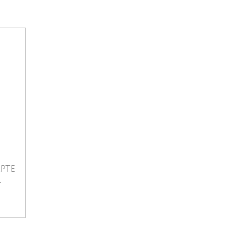
pte
l