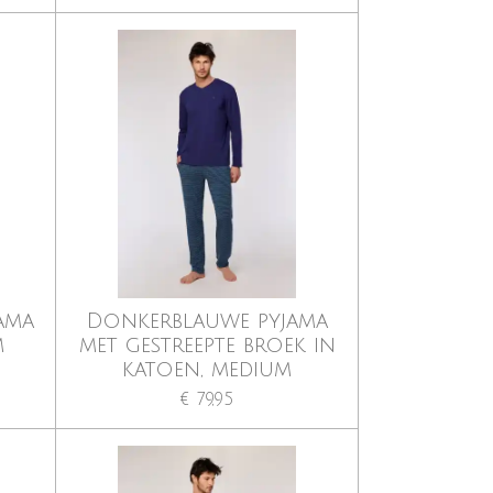
ama
Donkerblauwe pyjama
m
met gestreepte broek in
katoen, medium
€ 79,95