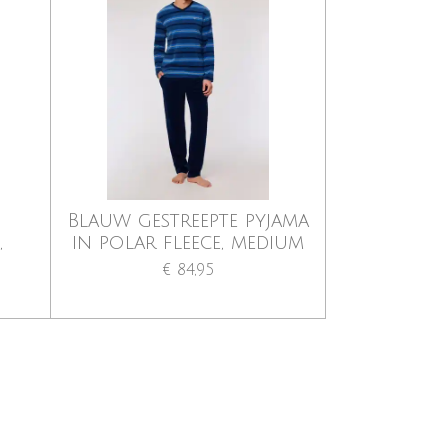
e
Blauw gestreepte pyjama
,
in polar fleece, medium
€ 84,95