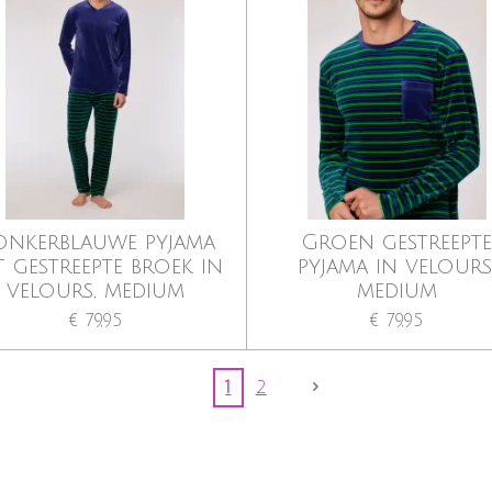
onkerblauwe pyjama
Groen gestreept
t gestreepte broek in
pyjama in velours
velours, medium
medium
€ 79,95
€ 79,95
1
2