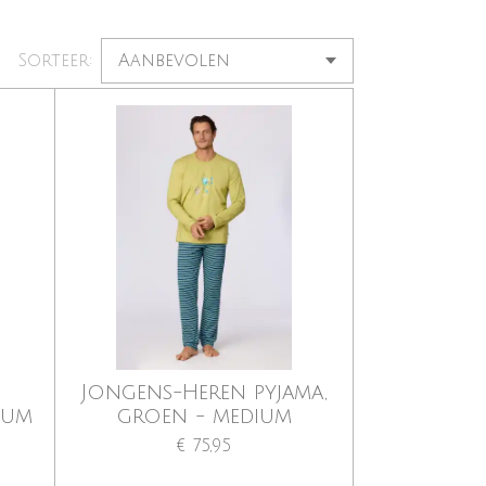
Sorteer:
Jongens-Heren pyjama,
ium
groen - medium
€ 75,95