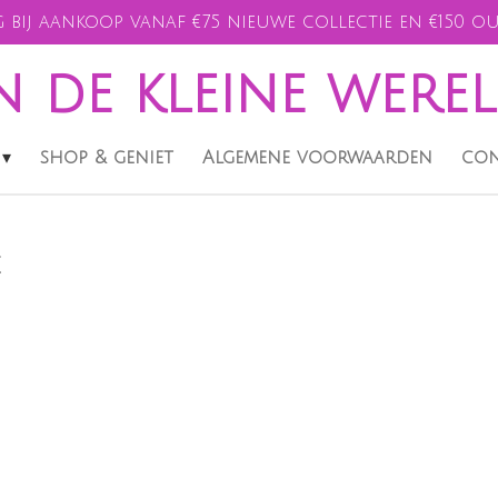
 bij aankoop vanaf €75 nieuwe collectie en €150 ou
n de kleine were
shop & geniet
Algemene voorwaarden
con
e