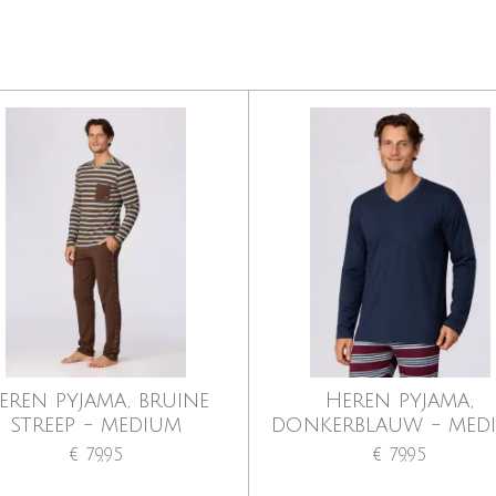
eren pyjama, bruine
Heren pyjama,
streep - medium
donkerblauw - med
€ 79,95
€ 79,95