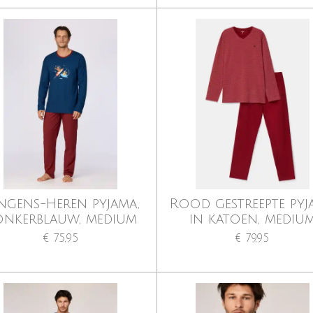
ngens-Heren pyjama,
Rood gestreepte pyj
onkerblauw, medium
in katoen, mediu
€ 75,95
€ 79,95