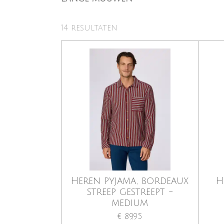
14 resultaten
Heren pyjama, bordeaux
H
streep gestreept -
medium
€ 89,95