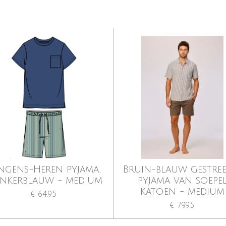
ngens-Heren pyjama,
Bruin-blauw gestree
nkerblauw - medium
pyjama van soepe
katoen - medium
€ 64,95
€ 79,95