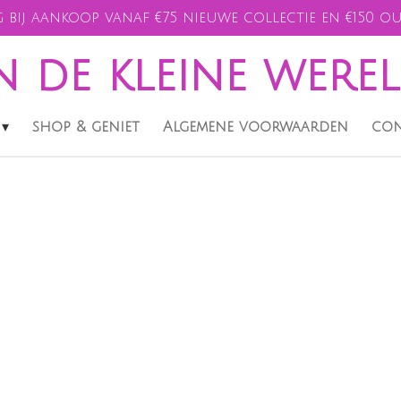
 bij aankoop vanaf €75 nieuwe collectie en €150 ou
n de kleine were
shop & geniet
Algemene voorwaarden
con