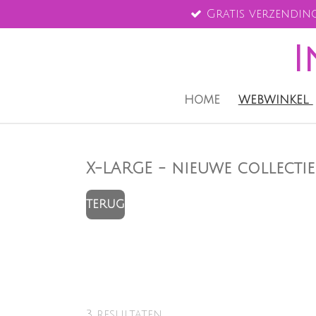
Gratis verzending
Ga
direct
I
naar
de
hoofdinhoud
HOME
WEBWINKEL
X-LARGE - nieuwe collectie
TERUG
3 resultaten