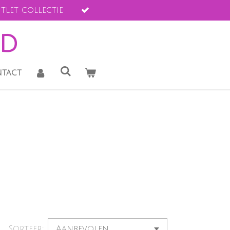
tlet collectie
ld
tact
Sorteer: