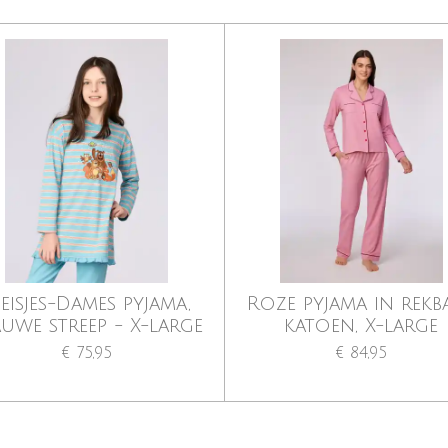
eisjes-Dames pyjama,
Roze pyjama in rekb
auwe streep - X-large
katoen, X-large
€ 75,95
€ 84,95