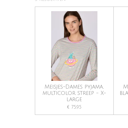
Meisjes-Dames pyjama,
M
multicolor streep - X-
bl
large
€ 75,95