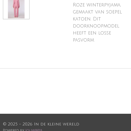
Roze winterpyjama,
gemaakt van soepel
katoen. Dit
doorknoopmodel
heeft een losse
pasvorm.
© 2025 - 2026 In de kleine wereld
Powered by
JouwWeb