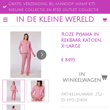
Gratis verzending bij aankoop vanaf €75
Ga
nieuwe collectie en €150 outlet collectie
direct
naar
IN DE KLEINE WERELD
de
hoofdinhoud
Roze pyjama in
rekbaar katoen,
X-large
€ 84,95
IN
WINKELWAGEN
Artikelnummer:
252-
10-YPD-Z/404