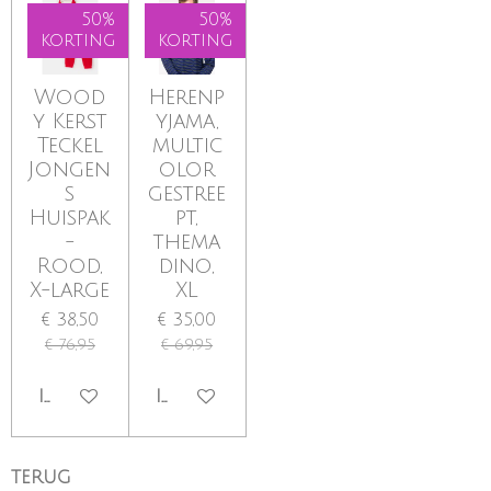
50%
50%
korting
korting
Wood
Herenp
y Kerst
yjama,
Teckel
multic
Jongen
olor
s
gestree
Huispak
pt,
-
thema
Rood,
dino,
X-large
XL
€ 38,50
€ 35,00
€ 76,95
€ 69,95
IN WINKELWAGEN
IN WINKELWAGEN
TERUG