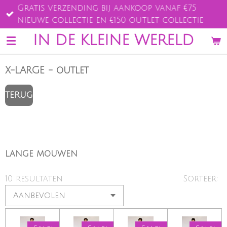
Gratis verzending bij aankoop vanaf €75
Ga
nieuwe collectie en €150 outlet collectie
direct
naar
IN DE KLEINE WERELD
de
hoofdinhoud
X-LARGE - outlet
TERUG
LANGE MOUWEN
10 resultaten
Sorteer: