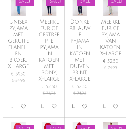
Sale!
Sale!
Sale!
Sale!
Unisex
Meerkl
Donke
Meerkl
pyjama
eurige
rblauw
eurige
met
gestree
e
pyjama
geruite
pte
pyjama
van
flanell
pyjama
in
katoen,
en
in
katoen
X-large
broek,
katoen
met
€ 52,50
X-large
met
duiven
€ 74,95
pony,
print,
€ 59,50
X-large
X-large
€ 84,95
€ 52,50
€ 52,50
€ 74,95
€ 74,95
IN WINKELWAGEN
IN WINKELWAGEN
IN WINKELWAGEN
IN WINKE
Sale!
Sale!
Sale!
Sale!