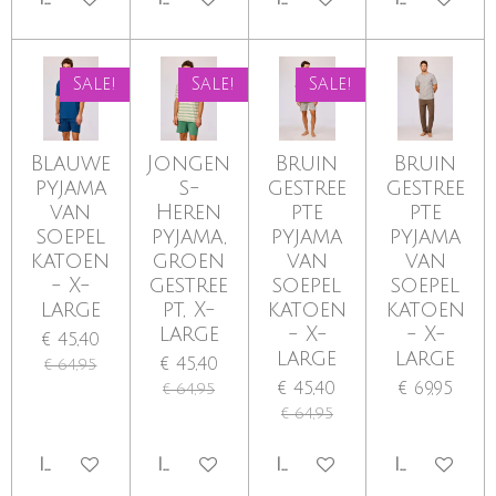
Sale!
Sale!
Sale!
Blauwe
Jongen
Bruin
Bruin
pyjama
s-
gestree
gestree
van
Heren
pte
pte
soepel
pyjama,
pyjama
pyjama
katoen
groen
van
van
- X-
gestree
soepel
soepel
large
pt, X-
katoen
katoen
large
- X-
- X-
€ 45,40
large
large
€ 45,40
€ 64,95
€ 45,40
€ 69,95
€ 64,95
€ 64,95
IN WINKELWAGEN
IN WINKELWAGEN
IN WINKELWAGEN
IN WINKE