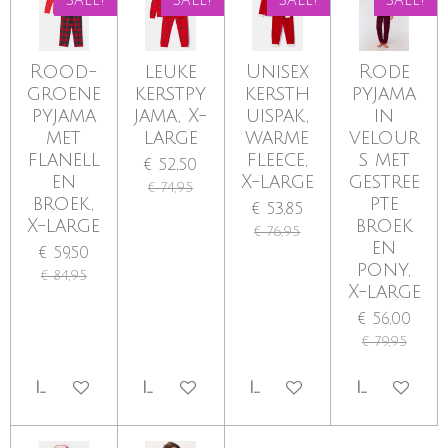
Rood-
leuke
Unisex
Rode
groene
kerstpy
kersth
pyjama
pyjama
jama, X-
uispak,
in
met
large
warme
velour
flanell
fleece,
s met
€ 52,50
en
X-large
gestree
€ 74,95
broek,
pte
€ 53,85
X-large
broek
€ 76,95
en
€ 59,50
pony,
€ 84,95
X-large
€ 56,00
€ 79,95
IN WINKELWAGEN
IN WINKELWAGEN
IN WINKELWAGEN
IN WINKE