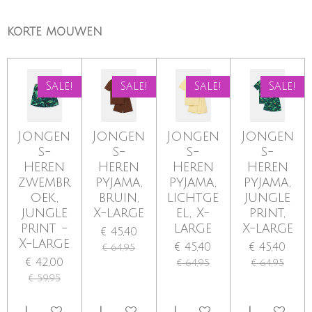
KORTE MOUWEN
Sale!
Sale!
Sale!
Sale!
Jongen
Jongen
Jongen
Jongen
s-
s-
s-
s-
Heren
Heren
Heren
Heren
zwembr
pyjama,
pyjama,
pyjama,
oek,
bruin,
lichtge
jungle
jungle
X-large
el, X-
print,
print -
large
X-large
€ 45,40
X-large
€ 45,40
€ 45,40
€ 64,95
€ 42,00
€ 64,95
€ 64,95
€ 59,95
IN WINKELWAGEN
IN WINKELWAGEN
IN WINKELWAGEN
IN WINKE