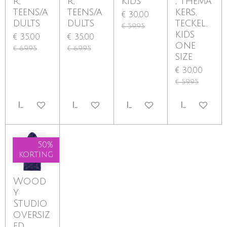
r,
r,
kids
, thema
teens/a
teens/a
kers,
€ 30,00
dults
dults
teckel,
€ 59,95
kids
€ 35,00
€ 35,00
one
€ 69,95
€ 69,95
size
€ 30,00
€ 59,95
IN WINKELWAGEN
IN WINKELWAGEN
IN WINKELWAGEN
IN WINKE
50%
korting
Wood
y
Studio
oversiz
ed