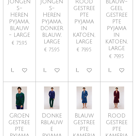
Jongen
Jongen
Rood
Blauw-
s-
s-
gestree
geel
Heren
Heren
pte
gestree
pyjama,
pyjama,
pyjama
pte
blauw
donker
in
pyjama
- large
blauw,
katoen,
in
large
large
katoen,
€ 75,95
large
€ 75,95
€ 79,95
€ 79,95
IN WINKELWAGEN
IN WINKELWAGEN
IN WINKELWAGEN
IN WINKE
Groen
Donke
Blauw
Rood
gestree
rblauw
gestree
gestree
pte
e
pte
pte
pyjama
pyjama
kamerja
kamerja