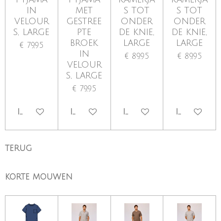
in
met
s tot
s tot
velour
gestree
onder
onder
s, large
pte
de knie,
de knie,
broek
large
large
€ 79,95
in
€ 89,95
€ 89,95
velour
s, large
€ 79,95
IN WINKELWAGEN
IN WINKELWAGEN
IN WINKELWAGEN
IN WINKE
TERUG
KORTE MOUWEN