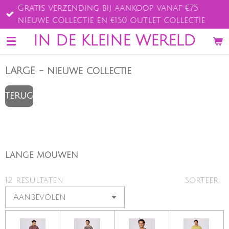
Gratis verzending bij aankoop vanaf €75
Ga
nieuwe collectie en €150 outlet collectie
direct
naar
IN DE KLEINE WERELD
de
hoofdinhoud
LARGE - nieuwe collectie
TERUG
LANGE MOUWEN
12 resultaten
Sorteer: