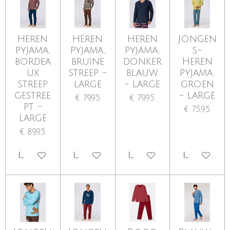
Heren
Heren
Heren
Jongen
pyjama,
pyjama,
pyjama,
s-
bordea
bruine
donker
Heren
ux
streep -
blauw
pyjama,
streep
large
- large
groen
gestree
- large
€ 79,95
€ 79,95
pt -
€ 75,95
large
€ 89,95
IN WINKELWAGEN
IN WINKELWAGEN
IN WINKELWAGEN
IN WINKE