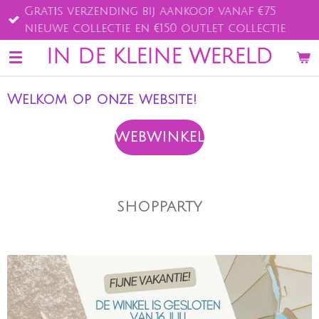
Gratis verzending bij aankoop vanaf €75
Ga
nieuwe collectie en €150 outlet collectie
direct
naar
IN DE KLEINE WERELD
de
hoofdinhoud
Welkom op onze website!
WEBWINKEL
SHOPPARTY