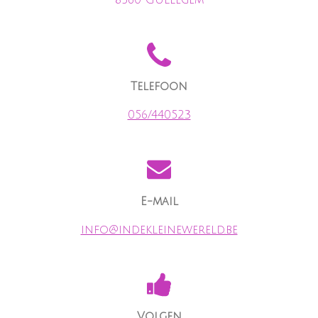
8560 Gullegem
Telefoon
056/440523
E-mail
info@indekleinewereld.be
Volgen