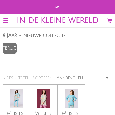
Ga
direct
naar
IN DE KLEINE WERELD
de
hoofdinhoud
8 JAAR - nieuwe collectie
TERUG
3 resultaten
Sorteer:
Meisjes-
Meisjes-
Meisjes-