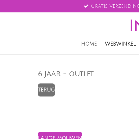
Gratis verzending
Ga
direct
I
naar
de
hoofdinhoud
HOME
WEBWINKEL
6 JAAR - outlet
TERUG
LANGE MOUWEN