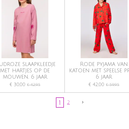
udroze slaapkleedje
Rode pyjama van
met hartjes op de
katoen met speelse pr
mouwen, 6 jaar
6 jaar
€ 30,00
€ 42,00
€ 42,95
€ 59,95
1
2