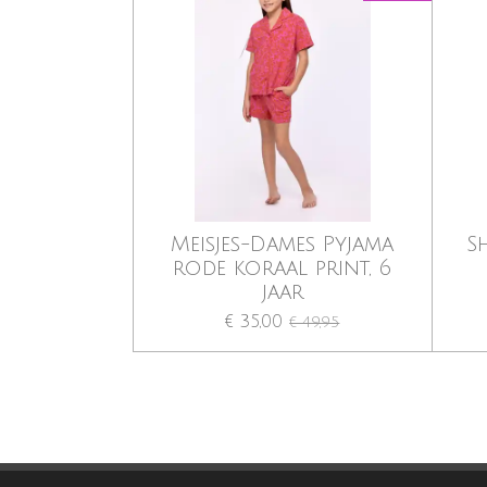
Meisjes-Dames Pyjama
S
rode koraal print, 6
jaar
€ 35,00
€ 49,95