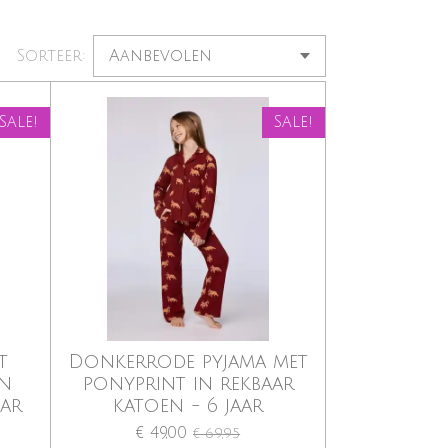
Sorteer:
Sale!
Sale!
t
Donkerrode pyjama met
in
ponyprint in rekbaar
aar
katoen - 6 jaar
€ 49,00
€ 69,95