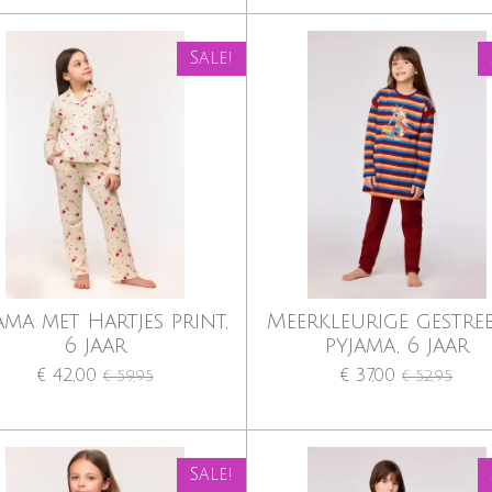
Sale!
ama met Hartjes print,
Meerkleurige gestre
6 jaar
pyjama, 6 jaar
€ 42,00
€ 37,00
€ 59,95
€ 52,95
Sale!