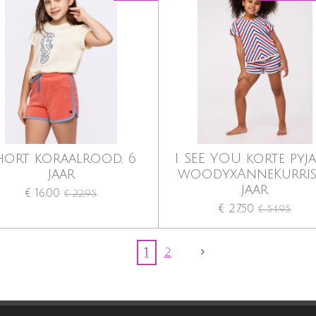
hort koraalrood, 6
I SEE YOU korte pyj
jaar
woodyxAnneKurris,
jaar
€ 16,00
€ 22,95
€ 27,50
€ 54,95
1
2