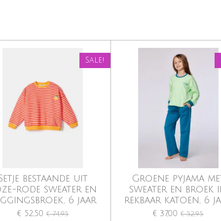
Sale!
Setje bestaande uit
Groene pyjama me
ze-rode sweater en
sweater en broek 
ggingsbroek, 6 jaar
rekbaar katoen, 6 j
€ 52,50
€ 37,00
€ 74,95
€ 52,95