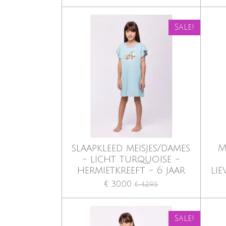
Sale!
slaapkleed meisjes/dames
M
- licht turquoise -
hermietkreeft - 6 jaar
lie
€ 30,00
€ 42,95
Sale!