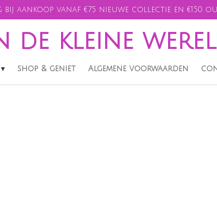
 bij aankoop vanaf €75 nieuwe collectie en €150 ou
n de kleine were
shop & geniet
Algemene voorwaarden
con