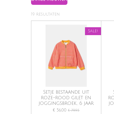
19 resultaten
Sale!
Setje bestaande uit
roze-rood gilet en
ro
joggingsbroek, 6 jaar
jo
€ 56,00
€ 79,95