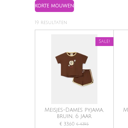
KORTE MOUWEN
19 resultaten
Sale!
Meisjes-Dames pyjama,
M
bruin, 6 jaar
€ 33,60
€ 47,95