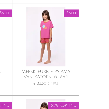
Sale!
Sale!
al
Meerkleurige pyjama
van katoen, 6 jaar
€ 33,60
€ 47,95
rting
50% korting