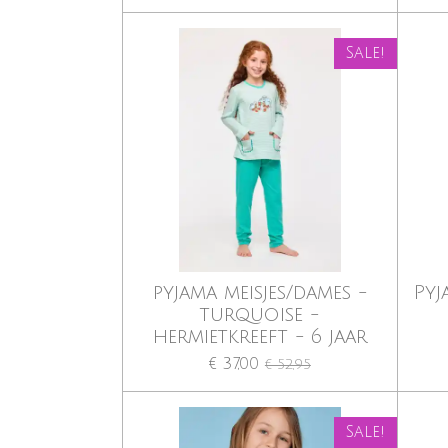
Sale!
pyjama meisjes/dames -
Pyj
turquoise -
hermietkreeft - 6 jaar
€ 37,00
€ 52,95
Sale!