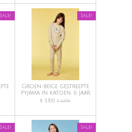
Sale!
Sale!
epte
Groen-beige gestreepte
pyjama in katoen, 6 jaar
€ 37,00
€ 52,95
Sale!
Sale!