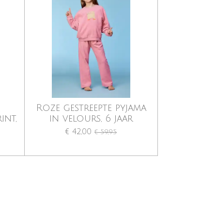
Roze gestreepte pyjama
int,
in velours, 6 jaar
€ 42,00
€ 59,95