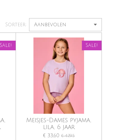
Sorteer:
Sale!
Sale!
a,
Meisjes-Dames pyjama,
r
lila, 6 jaar
€ 33,60
€ 47,95