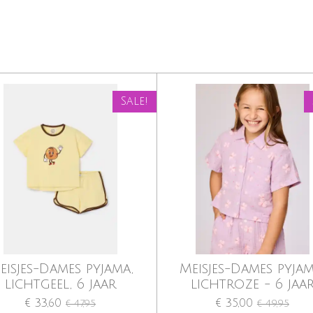
Sale!
eisjes-Dames pyjama,
Meisjes-Dames pyjam
lichtgeel, 6 jaar
lichtroze - 6 jaa
€ 33,60
€ 35,00
€ 47,95
€ 49,95