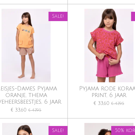
Sale!
eisjes-Dames Pyjama
Pyjama rode kora
oranje, thema
print, 6 jaar
veheersbeestjes, 6 jaar
€ 33,60
€ 47,95
€ 33,60
€ 47,95
Sale!
50% ko