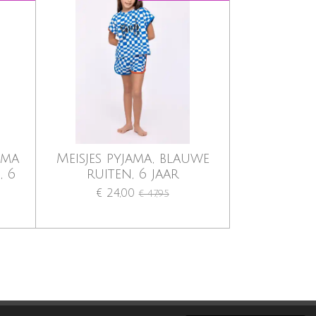
ama
Meisjes pyjama, blauwe
 6
ruiten, 6 jaar
€ 24,00
€ 47,95