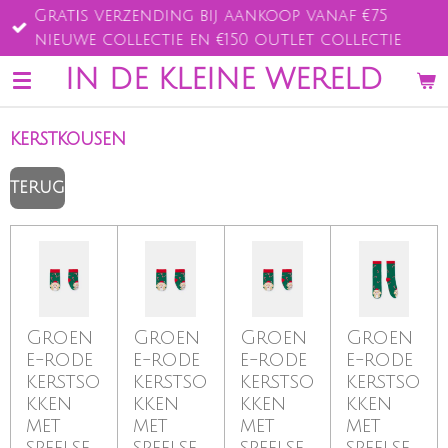
Gratis verzending bij aankoop vanaf €75
Ga
nieuwe collectie en €150 outlet collectie
direct
naar
IN DE KLEINE WERELD
de
hoofdinhoud
kerstkousen
TERUG
Groen
Groen
Groen
Groen
e-rode
e-rode
e-rode
e-rode
kerstso
kerstso
kerstso
kerstso
kken
kken
kken
kken
met
met
met
met
speelse
speelse
speelse
speelse