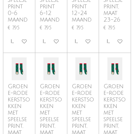
print
print
print
print,
0-6
6-12
12-24
maat
maand
maand
maand
23-26
€ 7,95
€ 7,95
€ 7,95
€ 7,95
IN WINKELWAGEN
IN WINKELWAGEN
IN WINKELWAGEN
IN WINKE
Groen
Groen
Groen
Groen
e-rode
e-rode
e-rode
e-rode
kerstso
kerstso
kerstso
kerstso
kken
kken
kken
kken
met
met
met
met
speelse
speelse
speelse
speelse
print,
print,
print,
print,
maat
maat
maat
maat