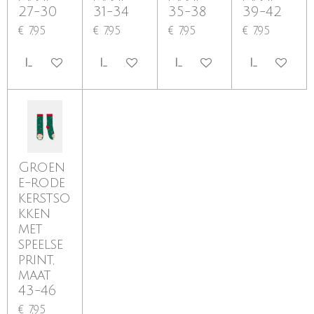
27-30
31-34
35-38
39-42
€ 7,95
€ 7,95
€ 7,95
€ 7,95
IN WINKELWAGEN
IN WINKELWAGEN
IN WINKELWAGEN
IN WINKE
Groen
e-rode
kerstso
kken
met
speelse
print,
maat
43-46
€ 7,95