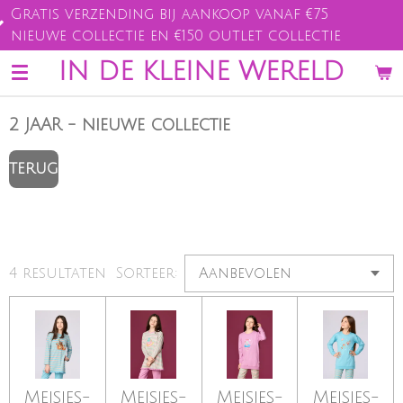
zending bij aankoop vanaf €75
Ga
lectie en €150 outlet collectie
direct
naar
IN DE KLEINE WERELD
de
hoofdinhoud
2 JAAR - nieuwe collectie
TERUG
4 resultaten
Sorteer:
Meisjes-
Meisjes-
Meisjes-
Meisjes-