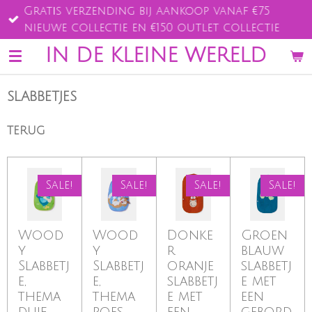
Gratis verzending bij aankoop vanaf €75
Ga
nieuwe collectie en €150 outlet collectie
direct
naar
IN DE KLEINE WERELD
de
hoofdinhoud
SLABBETJES
TERUG
Sale!
Sale!
Sale!
Sale!
Wood
Wood
Donke
Groen
y
y
r
blauw
Slabbetj
Slabbetj
oranje
slabbetj
e,
e,
slabbetj
e met
thema
thema
e met
een
duif,
poes,
een
gebord