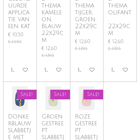
uurde
thema
thema
thema
applica
kamele
tijger,
olifant
tie van
on,
groen
,
een kat
Blauw
22x29c
22x29c
22x29c
m
m
€ 10,50
m
€ 12,60
€ 12,60
€ 14,95
€ 12,60
€ 17,95
€ 17,95
€ 17,95
IN WINKELWAGEN
IN WINKELWAGEN
IN WINKELWAGEN
IN WINKE
Sale!
Sale!
Sale!
Donke
Groen
Roze
rblauw
gestree
gestree
slabbetj
pt
pt
e met
slabbetj
slabbetj