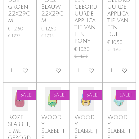
groen
Blauw
gebord
uurde
22x29c
22x29c
uurde
applica
m
m
applica
tie van
tie van
een
€ 12,60
€ 12,60
een
duif
€ 17,95
€ 17,95
pony
€ 10,50
€ 10,50
€ 14,95
€ 14,95
IN WINKELWAGEN
IN WINKELWAGEN
IN WINKELWAGEN
IN WINKE
Sale!
Sale!
Sale!
Sale!
Roze
Wood
Wood
Wood
slabbetj
y
y
y
e met
Slabbetj
Slabbetj
Slabbetj
gebord
e,
e,
e,