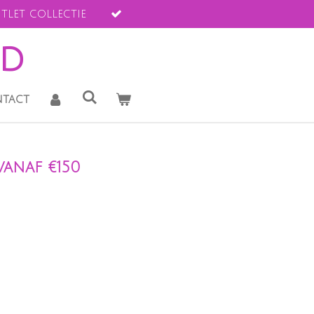
tlet collectie
ld
tact
anaf €150