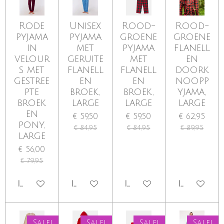
Rode
Unisex
Rood-
Rood-
pyjama
pyjama
groene
groene
in
met
pyjama
flanell
velour
geruite
met
en
s met
flanell
flanell
doork
gestree
en
en
noopp
pte
broek,
broek,
yjama,
broek
large
large
large
en
€ 59,50
€ 59,50
€ 62,95
pony,
€ 84,95
€ 84,95
€ 89,95
large
€ 56,00
€ 79,95
IN WINKELWAGEN
IN WINKELWAGEN
IN WINKELWAGEN
IN WINKE
Sale!
Sale!
Sale!
Sale!