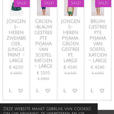
Sale!
Sale!
Sale!
Sale!
Jongen
Groen
Jongen
Bruin
s-
-blauw
s-
gestree
Heren
gestree
Heren
pte
zwembr
pte
pyjama,
pyjama
oek,
pyjama
groen
van
jungle
van
gestree
soepel
print -
soepel
pt,
katoen
large
katoen
large
- large
- large
€ 42,00
€ 45,40
€ 45,40
€ 55,95
€ 59,95
€ 64,95
€ 64,95
€ 79,95
IN WINKELWAGEN
IN WINKELWAGEN
IN WINKELWAGEN
IN WINKE
Deze website maakt gebruik van cookies
om uw ervaring te verbeteren en op