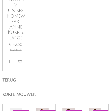
y
Unisex
Homew
ear,
Anne
Kurris,
large
€ 42,50
€ 84,95
IN WINKELWAGEN
TERUG
KORTE MOUWEN