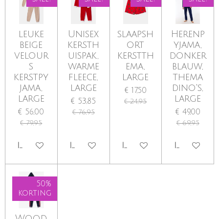
leuke
Unisex
slaapsh
Herenp
beige
kersth
ort
yjama,
velour
uispak,
kerstth
donker
s
warme
ema,
blauw,
kerstpy
fleece,
large
thema
jama,
large
dino's,
€ 17,50
large
large
€ 53,85
€ 24,95
€ 56,00
€ 49,00
€ 76,95
€ 79,95
€ 69,95
IN WINKELWAGEN
IN WINKELWAGEN
IN WINKELWAGEN
IN WINKE
50%
korting
Wood