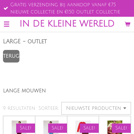
Gratis verzending bij aankoop vanaf €75
Ga
nieuwe collectie en €150 outlet collectie
direct
naar
IN DE KLEINE WERELD
de
hoofdinhoud
LARGE - outlet
TERUG
LANGE MOUWEN
9 resultaten
Sorteer:
Sale!
Sale!
Sale!
Sale!