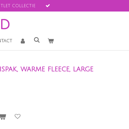
tlet collectie
ld
tact
spak, warme fleece, large