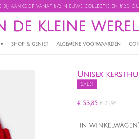
 bij aankoop vanaf €75 nieuwe collectie en €150 ou
n de kleine were
shop & geniet
Algemene voorwaarden
con
Unisex kersthui
Sale!
€ 53,85
€ 76,95
IN WINKELWAGEN