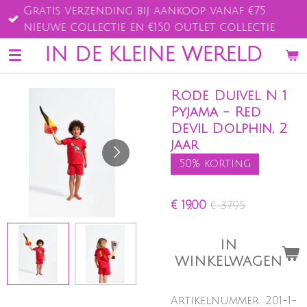
Gratis verzending bij aankoop vanaf €75
Ga
nieuwe collectie en €150 outlet collectie
direct
naar
IN DE KLEINE WERELD
de
hoofdinhoud
Rode Duivel N 1
Pyjama - Red
Devil Dolphin, 2
jaar
50% korting
€ 19,00
€ 37,95
IN
WINKELWAGEN
Artikelnummer:
201-1-