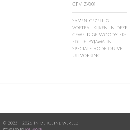
CPV-Z/001
Samen gezellig
voetbal kijken in deze
geweldige Woody EK-
editie. Pyjama in
speciale Rode Duivel
uitvoering.
© 2025 - 2026 In de kleine wereld
Powered by
JouwWeb