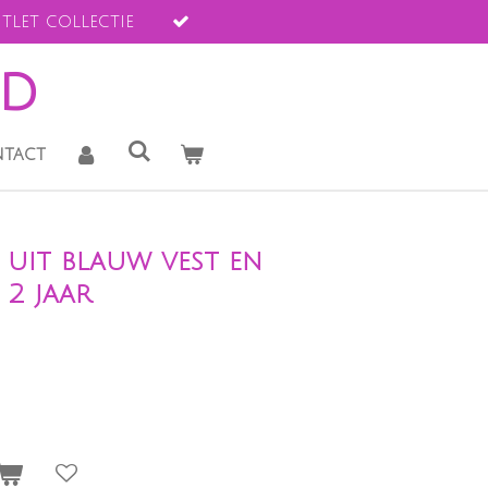
tlet collectie
ld
tact
e uit blauw vest en
 2 jaar