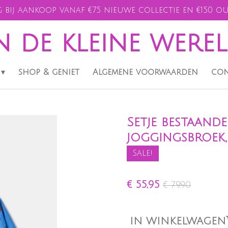
 bij aankoop vanaf €75 nieuwe collectie en €150 ou
n de kleine were
shop & geniet
Algemene voorwaarden
con
Setje bestaand
joggingsbroek,
Sale!
€ 55,95
€ 79,90
IN WINKELWAGEN