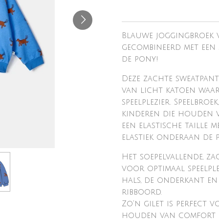
Blauwe joggingbroek v
gecombineerd met een 
de pony!
Deze zachte sweatpants
van licht katoen waa
speelplezier. Speelbro
kinderen die houden v
een elastische taille 
elastiek onderaan de p
Het soepelvallende, z
voor optimaal speelpl
hals, de onderkant en
ribboord.
Zo'n gilet is perfect 
houden van comfort en