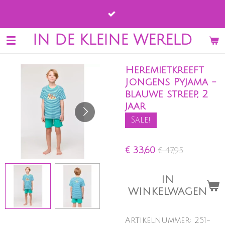
Ga
direct
naar
IN DE KLEINE WERELD
de
hoofdinhoud
Heremietkreeft
Jongens Pyjama -
blauwe streep, 2
jaar
Sale!
€ 33,60
€ 47,95
IN
WINKELWAGEN
Artikelnummer:
251-