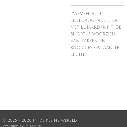
zwemshort in
sneldrogende stof
met luiaardprint. De
short is voorzien
van zakken en
koordjes om aan te
sluiten.
© 2025 - 2026 In de kleine wereld
Powered by
JouwWeb