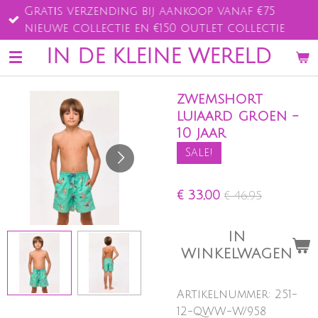
Gratis verzending bij aankoop vanaf €75
Ga
nieuwe collectie en €150 outlet collectie
direct
naar
IN DE KLEINE WERELD
de
hoofdinhoud
zwemshort
luiaard groen -
10 jaar
Sale!
€ 33,00
€ 46,95
IN
WINKELWAGEN
Artikelnummer:
251-
12-QWW-W/958