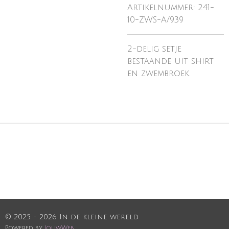
Artikelnummer:
241-
10-ZWS-A/939
2-delig setje
bestaande uit shirt
en zwembroek
© 2025 - 2026 In de kleine wereld
Powered by
JouwWeb