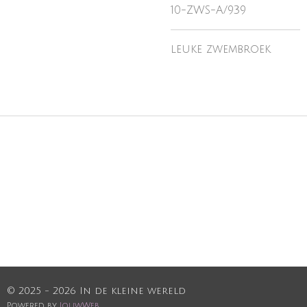
10-ZWS-A/939
leuke zwembroek
© 2025 - 2026 In de kleine wereld
Powered by
JouwWeb