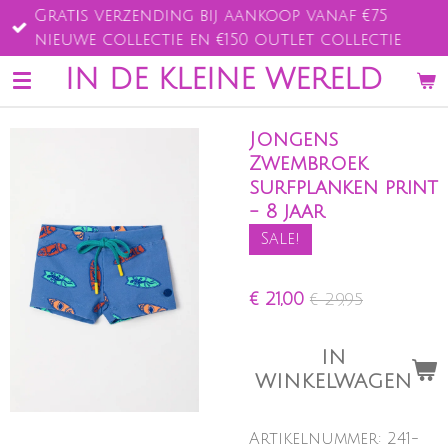
Gratis verzending bij aankoop vanaf €75
Ga
nieuwe collectie en €150 outlet collectie
direct
naar
IN DE KLEINE WERELD
de
hoofdinhoud
Jongens
Zwembroek
surfplanken print
- 8 jaar
Sale!
€ 21,00
€ 29,95
IN
WINKELWAGEN
Artikelnummer:
241-