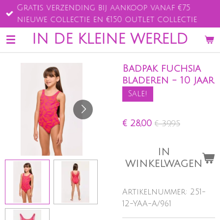
Gratis verzending bij aankoop vanaf €75
Ga
nieuwe collectie en €150 outlet collectie
direct
naar
IN DE KLEINE WERELD
de
hoofdinhoud
Badpak fuchsia
bladeren - 10 jaar
Sale!
€ 28,00
€ 39,95
IN
WINKELWAGEN
Artikelnummer:
251-
12-YAA-A/961