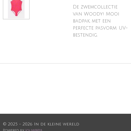
De zwemcollectie
van Woody! Mooi
badpak, met een
perfecte pasvorm. UV-
bestendig.
© 2025 - 2026 In de kleine wereld
Powered by
JouwWeb