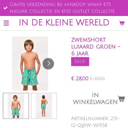
Gratis verzending bij aankoop vanaf €75
Ga
nieuwe collectie en €150 outlet collectie
direct
naar
IN DE KLEINE WERELD
de
hoofdinhoud
zwemshort
luiaard groen -
6 jaar
Sale!
€ 28,00
€ 39,95
IN
WINKELWAGEN
Artikelnummer:
251-
12-QWW-W/958