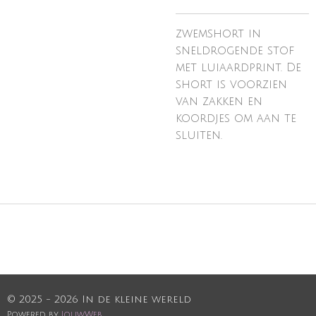
zwemshort in
sneldrogende stof
met luiaardprint. De
short is voorzien
van zakken en
koordjes om aan te
sluiten.
© 2025 - 2026 In de kleine wereld
Powered by
JouwWeb