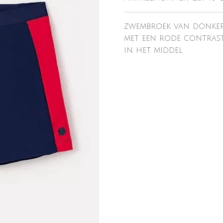
zwembroek van donker
met een rode contrast
in het middel