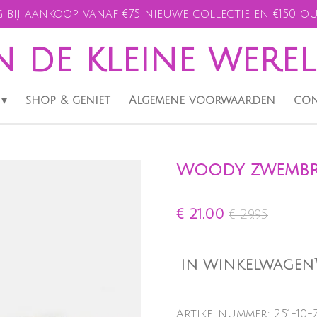
 bij aankoop vanaf €75 nieuwe collectie en €150 ou
n de kleine were
shop & geniet
Algemene voorwaarden
con
Woody zwembro
€ 21,00
€ 29,95
IN WINKELWAGEN
Artikelnummer:
251-10