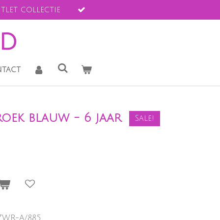
tlet collectie
ld
tact
ek blauw - 6 jaar
Sale!
-ZWR-A/885