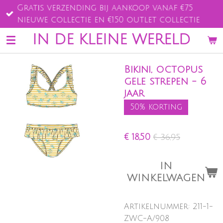
Gratis verzending bij aankoop vanaf €75
Ga
nieuwe collectie en €150 outlet collectie
direct
naar
IN DE KLEINE WERELD
de
hoofdinhoud
Bikini, octopus
gele strepen - 6
jaar
50% korting
€ 18,50
€ 36,95
IN
WINKELWAGEN
Artikelnummer:
211-1-
ZWC-A/908