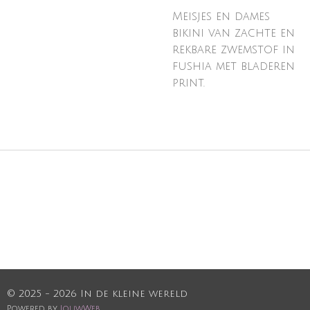
Meisjes en dames
bikini van zachte en
rekbare zwemstof in
fushia met bladeren
print.
© 2025 - 2026 In de kleine wereld
Powered by
JouwWeb