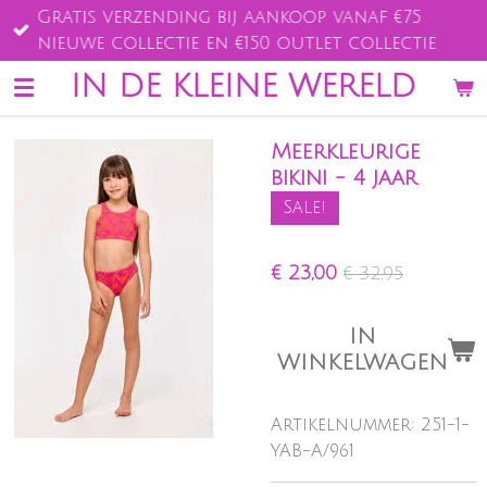
Gratis verzending bij aankoop vanaf €75
Ga
nieuwe collectie en €150 outlet collectie
direct
naar
IN DE KLEINE WERELD
de
hoofdinhoud
Meerkleurige
bikini - 4 jaar
Sale!
€ 23,00
€ 32,95
IN
WINKELWAGEN
Artikelnummer:
251-1-
YAB-A/961