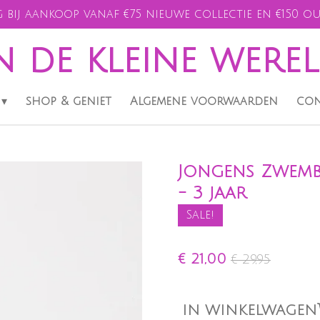
 bij aankoop vanaf €75 nieuwe collectie en €150 ou
n de kleine were
shop & geniet
Algemene voorwaarden
con
Jongens Zwemb
- 3 jaar
Sale!
€ 21,00
€ 29,95
IN WINKELWAGEN