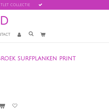
tlet collectie
ld
tact
roek surfplanken print