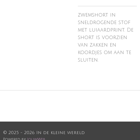
zwemshort in
sneldrogende stof
met luiaardprint. De
short is voorzien
van zakken en
koordjes om aan te
sluiten.
© 2025 - 2026 In de kleine wereld
Powered by
JouwWeb