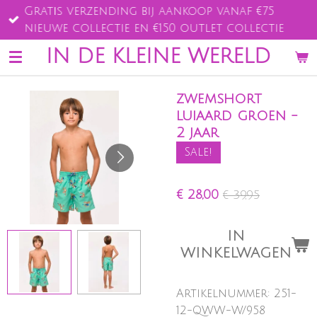
Gratis verzending bij aankoop vanaf €75
Ga
nieuwe collectie en €150 outlet collectie
direct
naar
IN DE KLEINE WERELD
de
hoofdinhoud
zwemshort
luiaard groen -
2 jaar
Sale!
€ 28,00
€ 39,95
IN
WINKELWAGEN
Artikelnummer:
251-
12-QWW-W/958