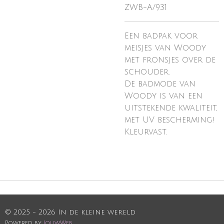
ZWB-A/931
Een badpak voor
meisjes van Woody
met fronsjes over de
schouder.
De badmode van
Woody is van een
uitstekende kwaliteit,
met UV bescherming!
Kleurvast.
© 2025 - 2026 In de kleine wereld
Powered by
JouwWeb