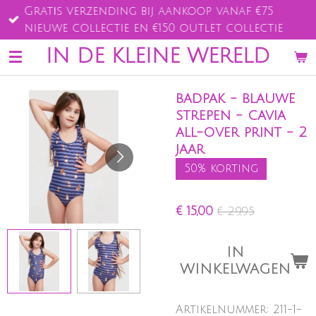
Gratis verzending bij aankoop vanaf €75
Ga
nieuwe collectie en €150 outlet collectie
direct
naar
IN DE KLEINE WERELD
de
hoofdinhoud
badpak - blauwe
strepen - cavia
all-over print - 2
jaar
50% korting
€ 15,00
€ 29,95
IN
WINKELWAGEN
Artikelnummer:
211-1-