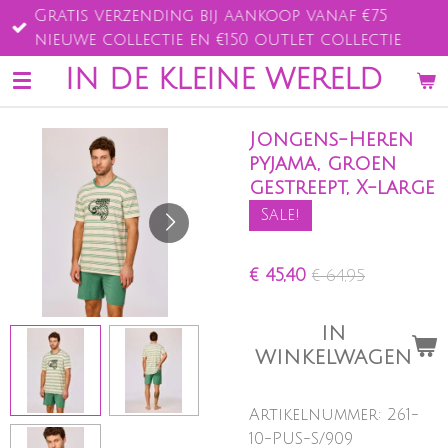
Gratis verzending bij aankoop vanaf €75
Ga
nieuwe collectie en €150 outlet collectie
direct
naar
IN DE KLEINE WERELD
de
hoofdinhoud
Jongens-Heren
pyjama, groen
gestreept, X-large
Sale!
€ 45,40
€ 64,95
IN
WINKELWAGEN
Artikelnummer:
261-
10-PUS-S/909