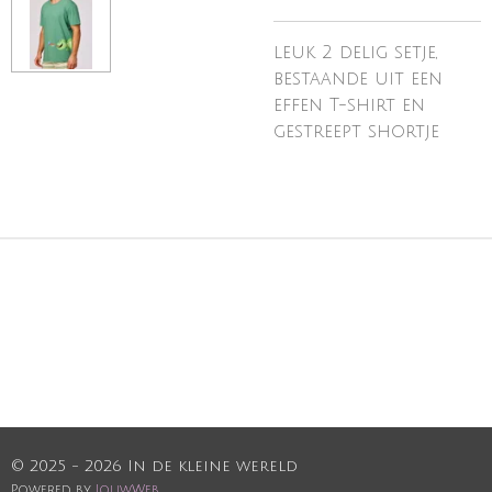
leuk 2 delig setje,
bestaande uit een
effen T-shirt en
gestreept shortje
© 2025 - 2026 In de kleine wereld
Powered by
JouwWeb