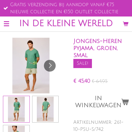
Gratis verzending bij aankoop vanaf €75
Ga
nieuwe collectie en €150 outlet collectie
direct
naar
IN DE KLEINE WERELD
de
hoofdinhoud
Jongens-Heren
pyjama, groen,
smal
Sale!
€ 45,40
€ 64,95
IN
WINKELWAGEN
Artikelnummer:
261-
10-PSU-S/742