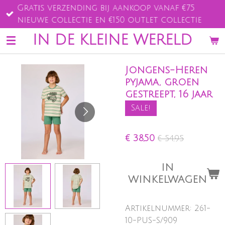
Gratis verzending bij aankoop vanaf €75
Ga
nieuwe collectie en €150 outlet collectie
direct
naar
IN DE KLEINE WERELD
de
hoofdinhoud
Jongens-Heren
pyjama, groen
gestreept, 16 jaar
Sale!
€ 38,50
€ 54,95
IN
WINKELWAGEN
Artikelnummer:
261-
10-PUS-S/909