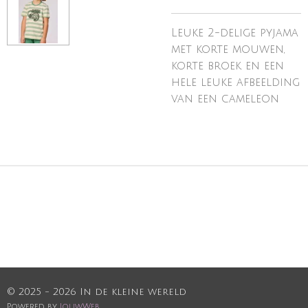
Leuke 2-delige pyjama
met korte mouwen,
korte broek en een
hele leuke afbeelding
van een cameleon
© 2025 - 2026 In de kleine wereld
Powered by
JouwWeb