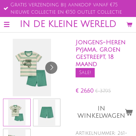
Gratis verzending bij aankoop vanaf €75
Ga
nieuwe collectie en €150 outlet collectie
direct
naar
IN DE KLEINE WERELD
de
hoofdinhoud
Jongens-Heren
pyjama, groen
gestreept, 18
maand
Sale!
€ 26,60
€ 37,95
IN
WINKELWAGEN
Artikelnummer:
261-