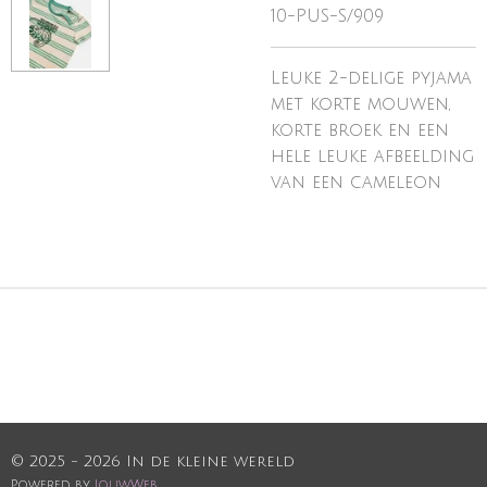
10-PUS-S/909
Leuke 2-delige pyjama
met korte mouwen,
korte broek en een
hele leuke afbeelding
van een cameleon
© 2025 - 2026 In de kleine wereld
Powered by
JouwWeb