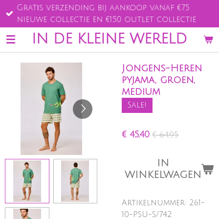
Gratis verzending bij aankoop vanaf €75
Ga
nieuwe collectie en €150 outlet collectie
direct
naar
IN DE KLEINE WERELD
de
hoofdinhoud
Jongens-Heren
pyjama, groen,
medium
Sale!
€ 45,40
€ 64,95
IN
WINKELWAGEN
Artikelnummer:
261-
10-PSU-S/742