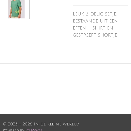
leuk 2 delig setje,
bestaande uit een
effen T-shirt en
gestreept shortje
© 2025 - 2026 In de kleine wereld
Powered by
JouwWeb