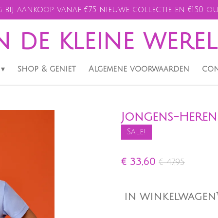
 bij aankoop vanaf €75 nieuwe collectie en €150 ou
n de kleine were
shop & geniet
Algemene voorwaarden
con
Jongens-Heren 
Sale!
€ 33,60
€ 47,95
IN WINKELWAGEN