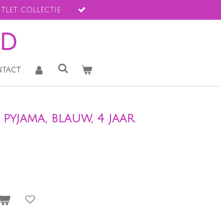
tlet collectie
ld
tact
pyjama, blauw, 4 jaar