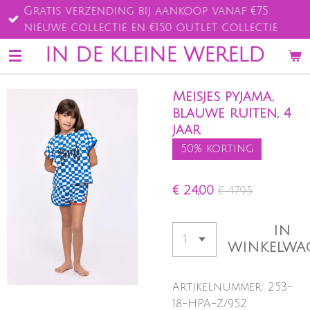
Gratis verzending bij aankoop vanaf €75
Ga
nieuwe collectie en €150 outlet collectie
direct
naar
IN DE KLEINE WERELD
de
hoofdinhoud
Meisjes pyjama,
blauwe ruiten, 4
jaar
50% korting
€ 24,00
€ 47,95
IN
WINKELWA
Artikelnummer:
253-
18-HPA-Z/952