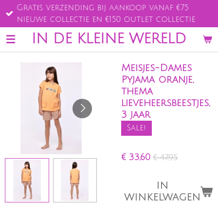
Gratis verzending bij aankoop vanaf €75
Ga
nieuwe collectie en €150 outlet collectie
direct
naar
IN DE KLEINE WERELD
de
hoofdinhoud
Meisjes-Dames
Pyjama oranje,
thema
lieveheersbeestjes,
3 jaar
Sale!
€ 33,60
€ 47,95
IN
WINKELWAGEN