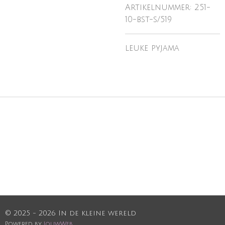
Artikelnummer:
251-
10-bst-s/519
leuke pyjama
© 2025 - 2026 In de kleine wereld
Powered by
JouwWeb