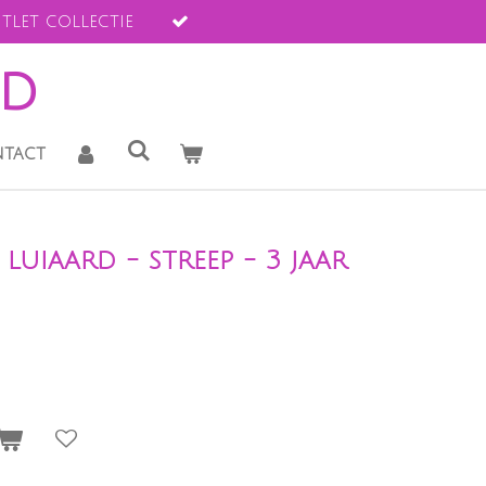
tlet collectie
ld
tact
 luiaard - streep - 3 jaar