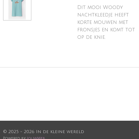
Dit mooi Woody
nachtkleedje heeft
korte mouwen met
fronsjes en komt tot
op de knie.
© 2025 - 2026 In de kleine wereld
Powered by
JouwWeb