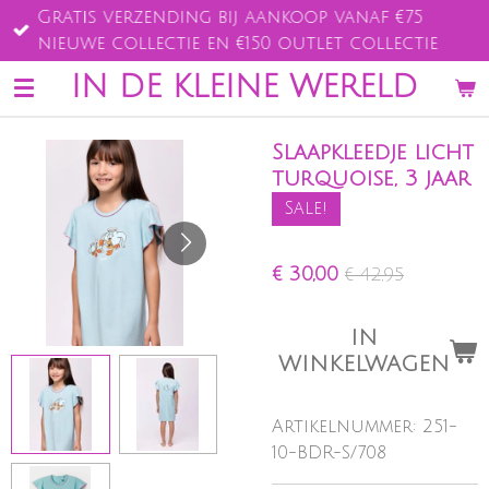
Gratis verzending bij aankoop vanaf €75
Ga
nieuwe collectie en €150 outlet collectie
direct
naar
IN DE KLEINE WERELD
de
hoofdinhoud
Slaapkleedje licht
turquoise, 3 jaar
Sale!
€ 30,00
€ 42,95
IN
WINKELWAGEN
Artikelnummer:
251-
10-BDR-S/708