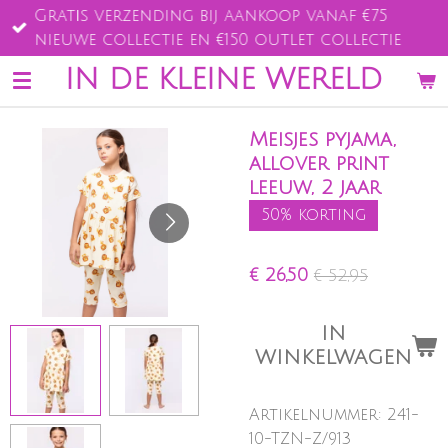
Gratis verzending bij aankoop vanaf €75
Ga
nieuwe collectie en €150 outlet collectie
direct
naar
IN DE KLEINE WERELD
de
hoofdinhoud
Meisjes pyjama,
allover print
leeuw, 2 jaar
50% korting
€ 26,50
€ 52,95
IN
WINKELWAGEN
Artikelnummer:
241-
10-TZN-Z/913