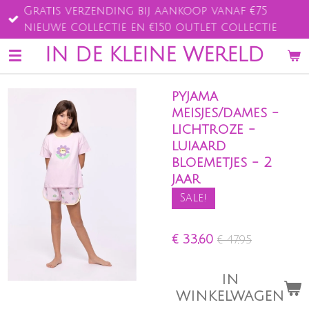
Gratis verzending bij aankoop vanaf €75
Ga
nieuwe collectie en €150 outlet collectie
direct
naar
IN DE KLEINE WERELD
de
hoofdinhoud
pyjama
meisjes/dames -
lichtroze -
luiaard
bloemetjes - 2
jaar
Sale!
€ 33,60
€ 47,95
IN
WINKELWAGEN