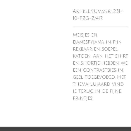
Artikelnummer:
251-
10-PZG-Z/417
Meisjes en
damespyjama in fijn
rekbaar en soepel
katoen. Aan het shirt
en shortje hebben we
een contrastbies in
geel toegevoegd. Het
thema Luiaard vind
je terug in de fijne
printjes