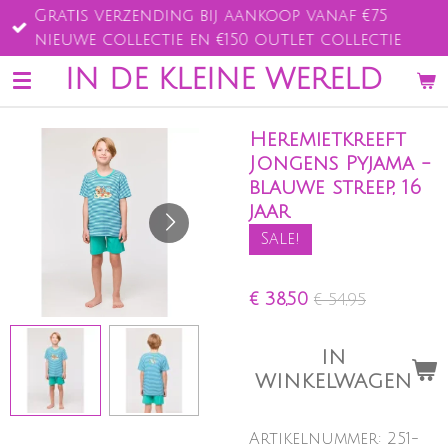
Gratis verzending bij aankoop vanaf €75
Ga
nieuwe collectie en €150 outlet collectie
direct
naar
IN DE KLEINE WERELD
de
hoofdinhoud
Heremietkreeft
Jongens Pyjama -
blauwe streep, 16
jaar
Sale!
€ 38,50
€ 54,95
IN
WINKELWAGEN
Artikelnummer:
251-