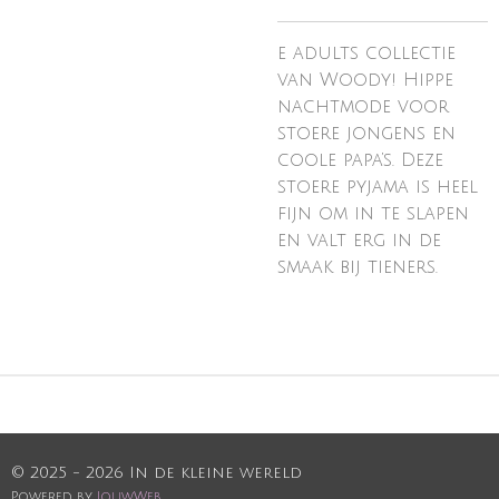
e adults collectie
van Woody! Hippe
nachtmode voor
stoere jongens en
coole papa’s. Deze
stoere pyjama is heel
fijn om in te slapen
en valt erg in de
smaak bij tieners.
© 2025 - 2026 In de kleine wereld
Powered by
JouwWeb