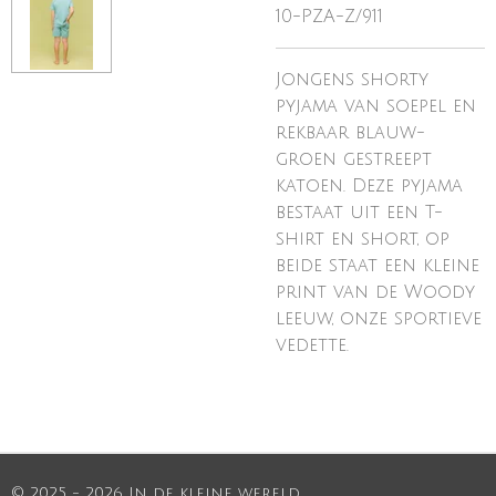
10-PZA-Z/911
Jongens shorty
pyjama van soepel en
rekbaar blauw-
groen gestreept
katoen. Deze pyjama
bestaat uit een T-
shirt en short, op
beide staat een kleine
print van de Woody
leeuw, onze sportieve
vedette.
© 2025 - 2026 In de kleine wereld