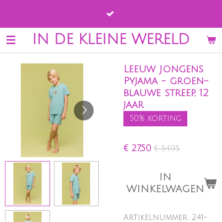
Ga
direct
naar
IN DE KLEINE WERELD
de
hoofdinhoud
Leeuw Jongens
Pyjama - groen-
blauwe streep, 12
jaar
50% korting
€ 27,50
€ 54,95
IN
WINKELWAGEN
Artikelnummer:
241-